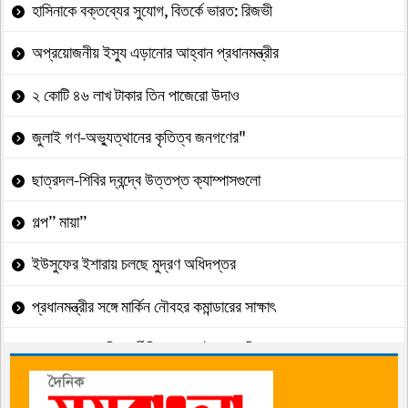
হাসিনাকে বক্তব্যের সুযোগ, বিতর্কে ভারত: রিজভী
অপ্রয়োজনীয় ইস্যু এড়ানোর আহ্বান প্রধানমন্ত্রীর
২ কোটি ৪৬ লাখ টাকার তিন পাজেরো উদাও
জুলাই গণ-অভ্যুত্থানের কৃতিত্ব জনগণের"
ছাত্রদল-শিবির দ্বন্দ্বে উত্তপ্ত ক্যাম্পাসগুলো
গল্প” মায়া”
ইউসুফের ইশারায় চলছে মুদ্রণ অধিদপ্তর
প্রধানমন্ত্রীর সঙ্গে মার্কিন নৌবহর কমান্ডারের সাক্ষাৎ
চেয়ারম্যান-এমডির দুর্নীতিতে সঙ্কটে ব্যাংকটি
ঢামেকে সিন্ডিকেটের বিরুদ্ধে দুদকে অভিযোগ