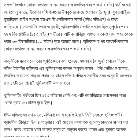
তাৎক্ষণিকভাবে কোনও হতাহত বা বড় ধরনের ক্ষয়ক্ষতির খবর পাওয়া যায়নি।বার্তাসংস্থা
আনাদোলু বলছে, ইতালির দক্ষিণাঞ্চলের উপকূলের কাছে সোমবার (১ জুন) যুক্তরাষ্ট্রের
ভূতাত্ত্বিক জরিপ সংস্থা ইউএস জিওলজিক্যাল সার্ভে (ইউএসজিএস) এ তথ্য
জানিয়েছে। সংস্থাটির তথ্য অনুযায়ী, ভূমিকম্পটির উৎপত্তিস্থল ছিল ভূপৃষ্ঠের প্রায়
২৪৭ কিলোমিটার (১৫৩ মাইল) গভীরে। এটি কালাব্রিয়া অঞ্চলের কোসেনজা শহর থেকে
প্রায় ৩৮ কিলোমিটার (২৩ মাইল) দূরে আঘাত হানে। ভূমিকম্পের পর তাৎক্ষণিকভাবে
কোনও হতাহত বা বড় ধরনের ক্ষয়ক্ষতির খবর পাওয়া যায়নি।
অন্যদিকে ফক্স ওয়েদারের প্রতিবেদনে বলা হয়েছে, মঙ্গলবার (২ জুন) ভোরের দিকে
দক্ষিণ ইতালির বাসিন্দারা এই ভূমিকম্পের কম্পন অনুভব করেন। ইউএসজিএস জানায়,
ইতালির সারাসেনা শহরের প্রায় ১০ মাইল দক্ষিণ-পশ্চিমে স্থানীয় সময় অনুযায়ী মঙ্গলবার
রাত ১২টা ১২ মিনিটে ভূমিকম্পটি আঘাত হানে।
ভূমিকম্পটির গভীরতা ছিল ১৫৩ মাইলের বেশি এবং এটি কালাব্রিয়ার কোসেনজা শহর
থেকে প্রায় ২৩ মাইল দূরে ছিল।
ইউএসজিএসের তথ্যমতে, মডিফায়েড মারকেলি ইনটেনসিটি স্কেলে ভূমিকম্পটির
প্রাথমিক তীব্রতা ছিল ৪ মাত্রার। এই মাত্রার কম্পনকে তুলনামূলকভাবে হালকা ধরা
হলেও ঘরের ভেতরে থাকা অনেক মানুষ তা অনুভব করতে পারেন এবং ঘুমন্ত অনেক
মানুষের ঘুম ভেঙে যেতে পারে।