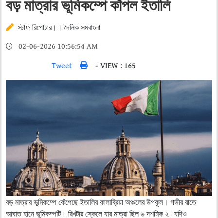
বড় মাত্রার ভূমিকম্পে কাঁপল ইতালি
স্টাফ রিপোটার।। দৈনিক সমবাংলা
02-06-2026 10:56:54 AM
Tweet
- VIEW : 165
বড় মাত্রার ভূমিকম্পে কেঁপেছে ইতালির কালাব্রিয়া অঞ্চলের উপকূল। গভীর রাতে
আঘাত হানে ভূমিকম্পটি। রিখটার স্কেলে যার মাত্রা ছিল ৬ দশমিক ২।যদিও