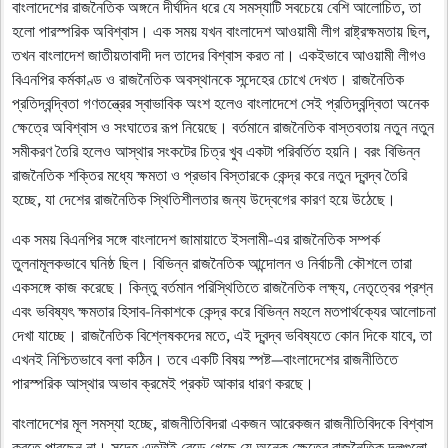
বাংলাদেশের রাজনৈতিক অঙ্গনে দীর্ঘদিন ধরে যে সমস্যাটি সবচেয়ে বেশি আলোচিত, তা
হলো পারস্পরিক অবিশ্বাস। এক সময় যখন
বাংলাদেশ আওয়ামী লীগ
রাষ্ট্রক্ষমতায় ছিল,
তখন
বাংলাদেশ জাতীয়তাবাদী দল
তাদের বিশ্বাস করত না। একইভাবে আওয়ামী লীগও
বিএনপির কর্মকাণ্ড ও রাজনৈতিক অবস্থানকে সন্দেহের চোখে দেখত। রাজনৈতিক
প্রতিদ্বন্দ্বিতা গণতন্ত্রের স্বাভাবিক অংশ হলেও বাংলাদেশে সেই প্রতিদ্বন্দ্বিতা অনেক
ক্ষেত্রে অবিশ্বাস ও সংঘাতের রূপ নিয়েছে। বর্তমানে রাজনৈতিক বাস্তবতায় নতুন নতুন
সমীকরণ তৈরি হলেও আস্থার সংকটের চিত্র খুব একটা পরিবর্তিত হয়নি। বরং বিভিন্ন
রাজনৈতিক শক্তির মধ্যে ক্ষমতা ও প্রভাব বিস্তারকে কেন্দ্র করে নতুন দ্বন্দ্ব তৈরি
হচ্ছে, যা দেশের রাজনৈতিক স্থিতিশীলতার জন্য উদ্বেগের কারণ হয়ে উঠেছে।
এক সময় বিএনপির সঙ্গে
বাংলাদেশ জামায়াতে ইসলামী
-এর রাজনৈতিক সম্পর্ক
তুলনামূলকভাবে ঘনিষ্ঠ ছিল। বিভিন্ন রাজনৈতিক আন্দোলন ও নির্বাচনী কৌশলে তারা
একসঙ্গে কাজ করেছে। কিন্তু বর্তমান পরিস্থিতিতে রাজনৈতিক লক্ষ্য, নেতৃত্বের প্রশ্ন
এবং ভবিষ্যৎ ক্ষমতার হিসাব-নিকাশকে কেন্দ্র করে বিভিন্ন মহলে মতপার্থক্যের আলোচনা
দেখা যাচ্ছে। রাজনৈতিক বিশ্লেষকদের মতে, এই দ্বন্দ্ব ভবিষ্যতে কোন দিকে যাবে, তা
এখনই নিশ্চিতভাবে বলা কঠিন। তবে একটি বিষয় স্পষ্ট—বাংলাদেশের রাজনীতিতে
পারস্পরিক আস্থার অভাব ক্রমেই প্রকট আকার ধারণ করছে।
বাংলাদেশের মূল সমস্যা হচ্ছে, রাজনীতিবিদরা একজন আরেকজন রাজনীতিবিদকে বিশ্বাস
করতে পারছেন না। সন্দেহ এতটাই বেড়ে গেছে যে অনেক ক্ষেত্রে রাজনৈতিক দলগুলো