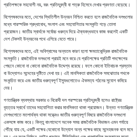
প্রতিপক্ষকে সহযোগী নয়, বরং প্রতিদ্বন্দ্বী বা শত্রু হিসেবে দেখার প্রবণতা বেড়েছে।
বিশ্লেষকদের মতে, দেশের স্থিতিশীল উন্নয়ন নিশ্চিত করতে হলে রাজনৈতিক দলগুলোর
মধ্যে পারস্পরিক শ্রদ্ধাবোধ, সংলাপ এবং সহযোগিতার সংস্কৃতি গড়ে তোলা
প্রয়োজন। জাতীয় স্বার্থকে সর্বোচ্চ গুরুত্ব দিয়ে ঐক্যবদ্ধভাবে কাজ করলেই একটি
দেশ টেকসই উন্নয়নের পথে এগিয়ে যেতে পারে।
বিশ্লেষকদের মতে, এই অবিশ্বাসের অন্যতম কারণ হলো ক্ষমতাকেন্দ্রিক রাজনৈতিক
সংস্কৃতি। রাজনৈতিক দলগুলো প্রায়ই মনে করে যে প্রতিপক্ষের প্রতিটি পদক্ষেপের
পেছনে কোনো না কোনো রাজনৈতিক উদ্দেশ্য রয়েছে। ফলে কোনো ইতিবাচক প্রস্তাব
বা উদ্যোগও সন্দেহের দৃষ্টিতে দেখা হয়। এই মানসিকতা রাজনৈতিক সমঝোতার পথকে
সংকুচিত করে এবং জাতীয় গুরুত্বপূর্ণ ইস্যুগুলোতেও ঐকমত্য গঠনের সুযোগ কমিয়ে
দেয়।
গণতান্ত্রিক ব্যবস্থায় সরকার ও বিরোধী দল পরস্পরের প্রতিদ্বন্দ্বী হলেও রাষ্ট্রের
বৃহত্তর স্বার্থে তাদের সহযোগিতা করার মানসিকতা থাকা প্রয়োজন। উন্নত গণতান্ত্রিক
দেশগুলোতে মতপার্থক্য থাকা সত্ত্বেও জাতীয় গুরুত্বপূর্ণ বিষয়ে রাজনৈতিক দলগুলো
একসঙ্গে কাজ করে। কিন্তু বাংলাদেশে অনেক সময় রাজনৈতিক বিভাজন এমন পর্যায়ে
পৌঁছে যায় যে, একটি পক্ষের যেকোনো উদ্যোগ অন্য পক্ষের কাছে সন্দেহজনক বলে মনে
হয়। এর ফলে নির্বাচন, আইন প্রণয়ন, নীতিনির্ধারণ এবং প্রশাসনিক সংস্কারের মতো