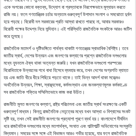
একে অপরের কোনো বক্তব্য, উদ্যোগ বা প্রস্তাবকে নিরপেক্ষভাবে মূল্যায়ন করতে
রাজি নয়। ফলে গণতান্ত্রিক চর্চার অন্যতম গুরুত্বপূর্ণ উপাদান সংলাপ ও সমঝোতা দুর্বল
হয়ে পড়ছে। বিরোধী দল সরকারের প্রতি আস্থা রাখতে পারছে না, আবার সরকারও
বিরোধী পক্ষের উদ্দেশ্য নিয়ে সন্দিহান। এই পরিস্থিতি রাজনৈতিক সংকটকে আরও জটিল
করে তুলছে।
রাজনৈতিক মতাদর্শ ও দৃষ্টিভঙ্গিতে পার্থক্য থাকাটা গণতন্ত্রের স্বাভাবিক বৈশিষ্ট্য। তবে
জাতীয় স্বার্থ, দেশের উন্নয়ন এবং জনগণের কল্যাণের প্রশ্নে রাজনৈতিক দলগুলোর
মধ্যে ন্যূনতম ঐক্য থাকা অত্যন্ত জরুরি। যখন রাজনৈতিক দলগুলো পরস্পরের
বিরোধিতাকে উন্নয়নের পথে বাধা হিসেবে ব্যবহার করে, তখন দেশের অগ্রগতি ব্যাহত
হয় এবং জাতি ধীরে ধীরে পিছিয়ে পড়তে থাকে। তাই ভিন্ন আদর্শ থাকা সত্ত্বেও
অর্থনৈতিক উন্নয়ন, শিক্ষা, স্বাস্থ্যসেবা, কর্মসংস্থান এবং জনকল্যাণমূলক কর্মকাণ্ডে
সব রাজনৈতিক শক্তির সম্মিলিতভাবে কাজ করা উচিত।
রাজনীতি মূলত জনগণের কল্যাণ, রাষ্ট্র পরিচালনা এবং জাতীয় স্বার্থ সংরক্ষণের একটি
গুরুত্বপূর্ণ মাধ্যম। কিন্তু রাজনৈতিক নেতৃত্বের মধ্যে যখন আস্থা ও বিশ্বাসের সংকট
সৃষ্টি হয়, তখন সেই রাজনীতি জনগণের প্রত্যাশা পূরণে ব্যর্থ হয়। বাংলাদেশে দীর্ঘদিন
ধরে রাজনৈতিক দলগুলোর মধ্যে মতপার্থক্য, সংঘাত এবং পাল্টাপাল্টি অভিযোগের সংস্কৃতি
বিদ্যমান। সময়ের সঙ্গে সঙ্গে এই বিভাজন আরও গভীর হয়েছে, যার ফলে রাজনৈতিক