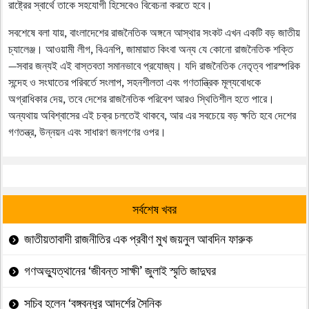
রাষ্ট্রের স্বার্থে তাকে সহযোগী হিসেবেও বিবেচনা করতে হবে।
সবশেষে বলা যায়, বাংলাদেশের রাজনৈতিক অঙ্গনে আস্থার সংকট এখন একটি বড় জাতীয়
চ্যালেঞ্জ। আওয়ামী লীগ, বিএনপি, জামায়াত কিংবা অন্য যে কোনো রাজনৈতিক শক্তি
—সবার জন্যই এই বাস্তবতা সমানভাবে প্রযোজ্য। যদি রাজনৈতিক নেতৃত্ব পারস্পরিক
সন্দেহ ও সংঘাতের পরিবর্তে সংলাপ, সহনশীলতা এবং গণতান্ত্রিক মূল্যবোধকে
অগ্রাধিকার দেয়, তবে দেশের রাজনৈতিক পরিবেশ আরও স্থিতিশীল হতে পারে।
অন্যথায় অবিশ্বাসের এই চক্র চলতেই থাকবে, আর এর সবচেয়ে বড় ক্ষতি হবে দেশের
গণতন্ত্র, উন্নয়ন এবং সাধারণ জনগণের ওপর।
সর্বশেষ খবর
জাতীয়তাবাদী রাজনীতির এক প্রবীণ মুখ জয়নুল আবদিন ফারুক
গণঅভ্যুত্থানের ‘জীবন্ত সাক্ষী’ জুলাই স্মৃতি জাদুঘর
সচিব হলেন ‘বঙ্গবন্ধুর আদর্শের সৈনিক