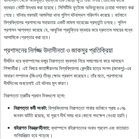
ঘটনাস্থল থেকে অভিযুক্ত ব্যক্তির এক জোড়া জুতা এবং গলায় পেঁচানোর কাজে
ব্যবহৃত নেটটি উদ্ধার করা হয়েছে। সিসিটিভি ফুটেজে অভিযুক্তের চেহারা শনাক্ত করা
গেছে। ঘটনার পরপরই আশুলিয়া থানা পুলিশ ঘটনাস্থল পরিদর্শন করেছে। বর্তমানে
বিশ্ববিদ্যালয় প্রশাসনের সহায়তায় একটি মামলা দায়েরের প্রস্তুতি চলছে। পুলিশ
প্রশাসন আশ্বস্ত করেছে যে, আধুনিক প্রযুক্তির ব্যবহার করে দ্রুততম সময়ের মধ্যে
আসামিকে গ্রেপ্তার করা হবে।
প্রশাসনের নির্লজ্জ উদাসীনতা ও জাকসুর প্রতিক্রিয়া
দীর্ঘদিন ধরে ক্যাম্পাসের ভঙ্গুর নিরাপত্তা ব্যবস্থা নিয়ে সমালোচনা করে আসছেন
শিক্ষার্থীরা। এই বিষয়ে জাহাঙ্গীরনগর বিশ্ববিদ্যালয় কেন্দ্রীয় ছাত্র সংসদ (জাকসু)-এর
সাধারণ সম্পাদক (জিএস) তীব্র ক্ষোভ প্রকাশ করেছেন। তাঁর মতে, প্রশাসনের
দীর্ঘদিনের অবহেলাই এই ঘটনার মূল কারণ।
নিরাপত্তা ত্রুটির প্রধান দিকগুলো হলো:
নিরাপত্তা কর্মী সংকট:
বিশ্ববিদ্যালয় নিরাপত্তা শাখায় বর্তমানে প্রায় ৫০%
জনবল ঘাটতি রয়েছে, যা পূরণে দীর্ঘ সময় ধরে কোনো পদক্ষেপ নেওয়া হয়নি।
বহিরাগত নিয়ন্ত্রণহীনতা:
ক্যাম্পাসে বহিরাগতদের অবাধ প্রবেশ এবং যাতায়াত
অনিয়ন্ত্রিত হয়ে পড়েছে।