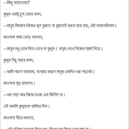
—কিছু ভাবতেছো?
কুদ্দুস একটু চুপ থেকে বলল,
—মানুষ কিভাবে নিজের ভুল বুঝতে না বুঝতেই ধ্বংস হয়ে যায়, এটা ভাবতেছিলাম।
মাওলানা মাথা নেড়ে বললেন,
—মানুষ শুধু চোখ দিয়ে দেখে না কুদ্দুস। মানুষ দেখে নিজের স্বার্থ দিয়ে।
কুদ্দুস নিচু স্বরে বলল,
—আমি আগে ভাবতাম, অন্যায় করলে মানুষ একদিন ধরা পড়বেই।
মাওলানা মৃদু হাসলেন।
—ধরা পড়া আর বিচার হওয়া এক জিনিস না।
এই কথাটা কুদ্দুসকে থামিয়ে দিল।
মাওলানা ধীরে বললেন,
—এই দুনিয়ায় অনেক বিচার হয়, কিন্তু সব বিচার দেখা যায় না।