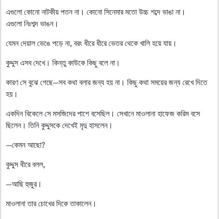
এগুলো কোনো নাটকীয় পতন না। কোনো সিনেমার মতো উচ্চ শব্দে ভাঙা না।
এগুলো নিঃশব্দ ভাঙন।
যেমন দেয়াল ভেঙে পড়ে না, বরং ধীরে ধীরে ভেতর থেকে খালি হয়ে যায়।
কুদ্দুস এসব দেখে। কিন্তু কাউকে কিছু বলে না।
কারণ সে বুঝে গেছে—সব কথা বলার জন্য হয় না। কিছু কথা সময়ের জন্য রেখে দিতে
হয়।
একদিন বিকেলে সে মসজিদের পাশে বসেছিল। সেখানে মাওলানা হাফেজ করিম বসে
ছিলেন। তিনি কুদ্দুসকে দেখেই মৃদু হাসলেন।
—কেমন আছো?
কুদ্দুস ধীরে বলল,
—আছি হুজুর।
মাওলানা তার চোখের দিকে তাকালেন।