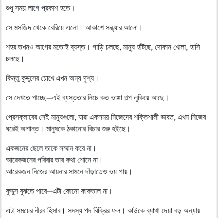
শুধু সময় লাগে প্রকাশ হতে।
সে মসজিদ থেকে বেরিয়ে এলো। আকাশে সন্ধ্যার আলো।
শহর তখনও আগের মতোই ব্যস্ত। গাড়ি চলছে, মানুষ হাঁটছে, দোকান খোলা, হাসি
চলছে।
কিন্তু কুদ্দুসের চোখে এখন অন্য দৃশ্য।
সে দেখতে পাচ্ছে—এই ব্যস্ততার নিচে কত ভাঙা গল্প লুকিয়ে আছে।
প্রেসক্লাবের সেই মানুষগুলো, যারা একসময় নিজেদের শক্তিশালী ভাবত, এখন নিজের
ঘরেই অশান্ত। মানুষকে ঠকানোর বিচার শুরু হইছে।
একজনের ছেলে তাকে সম্মান করে না।
আরেকজনের পরিবার তার কথা শোনে না।
আরেকজন নিজের আয়নার সামনে দাঁড়াতেও ভয় পায়।
কুদ্দুস বুঝতে পারে—এটা কোনো কাকতাল না।
এটা সময়ের নীরব হিসাব। সদস্য পদ বিক্রির ফল। কাউকে ব্যাথা দেয়া বড় অন্যায়