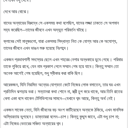
দেখে আর বোঝে।
যাদের অন্যায়ের বিরুদ্ধে সে একসময় কথা বলেছিল, যাদের লজ্জা ঢাকতে সে অপমান
সহ্য করেছিল—তাদের জীবনে এখন অদ্ভুত পরিবর্তন ঘটছে।
ক্লাবের সেই মানুষগুলো, যারা একসময় সিদ্ধান্ত নিত কে যোগ্য আর কে অযোগ্য,
তাদের জীবনে এখন ভাঙন শুরু হয়েছে নিঃশব্দে।
একজন প্রভাবশালী সদস্যের ছেলে এখন শহরের নেশার অন্ধকারে ডুবে গেছে। পরিবার
তাকে লুকিয়ে রাখে, যেন নাম প্রকাশ পেলে সম্মান শেষ হয়ে যাবে। কিন্তু সম্মান তো
অনেক আগেই শেষ হয়েছিল, শুধু স্বীকার করা বাকি ছিল।
আরেকজন, যিনি নিয়মিত অন্যের যোগ্যতা কেটে নিজের লোক বসাতেন, তার ঘর এখন
প্রতিদিন ঝগড়ায় ভরা। সন্তানরা কথা শোনে না, স্ত্রী চুপ করে থাকে, আর তিনি রাতের
বেলা একা বসে থাকেন টেলিভিশনের সামনে—যেখানে শব্দ আছে, কিন্তু অর্থ নেই।
একজন সাবেক নেতা, যিনি জীবনের বড় অংশ কাটিয়েছেন অন্যকে ঠকিয়ে, এখন মানসিক
অস্থিরতায় ভুগছেন। ডাক্তাররা বলেন—চাপ। কিন্তু কুদ্দুস জানে, এটা শুধু চাপ না;
এটা নিজের ভেতরের সঞ্চিত অন্যায়ের শব্দ।