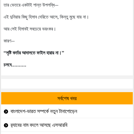
তার ভেতরে একটাই শান্ত উপলব্ধি—
এই দুনিয়ায় কিছু হিসাব দেরিতে আসে, কিন্তু মুছে যায় না।
আর সেই হিসাবই সবচেয়ে ভয়ংকর।
কারণ—
“সৃষ্টি কর্তার আদালতে ফাইল হারায় না।”
চলবে..........
সর্বশেষ খবর
বাংলাদেশ-ভারত সম্পর্কে নতুন টানাপোড়েন
র‍্যাবের নাম বদলে আসছে এসআরবি