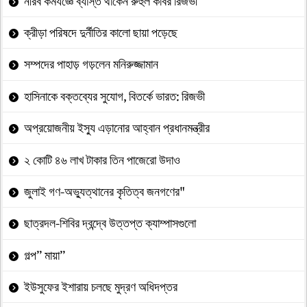
নীরব কর্মযজ্ঞে ব্যাস্ত থাকেন রুহুল কবির রিজভী
ক্রীড়া পরিষদে দুর্নীতির কালো ছায়া পড়েছে
সম্পদের পাহাড় গড়লেন মনিরুজ্জামান
হাসিনাকে বক্তব্যের সুযোগ, বিতর্কে ভারত: রিজভী
অপ্রয়োজনীয় ইস্যু এড়ানোর আহ্বান প্রধানমন্ত্রীর
২ কোটি ৪৬ লাখ টাকার তিন পাজেরো উদাও
জুলাই গণ-অভ্যুত্থানের কৃতিত্ব জনগণের"
ছাত্রদল-শিবির দ্বন্দ্বে উত্তপ্ত ক্যাম্পাসগুলো
গল্প” মায়া”
ইউসুফের ইশারায় চলছে মুদ্রণ অধিদপ্তর