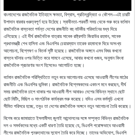
বাংলাদেশের রাজনৈতিক ইতিহাসে ক্ষমতা, বিশ্বাস, প্রতিদ্বন্দ্বিতা ও কৌশল—এই চারটি
উপাদান বারবার গুরুত্বপূর্ণ হয়ে উঠেছে। স্বাধীনতা-পরবর্তী সময় থেকে শুরু করে বর্তমান
রাজনৈতিক বাস্তবতা পর্যন্ত দেশের রাজনীতি বহু নাটকীয় পরিবর্তনের মধ্য দিয়ে
এগিয়েছে। এই দীর্ঘ রাজনৈতিক যাত্রায় সাবেক রাষ্ট্রপতি
জিয়াউর রহমান
, সাবেক
প্রধানমন্ত্রী
শেখ হাসিনা
এবং বিএনপির চেয়ারম্যান
তারেক রহমান
কে ঘিরে অসংখ্য
আলোচনা, বিশ্লেষণ ও বিতর্ক সৃষ্টি হয়েছে। রাজনৈতিক অঙ্গনে এসব বিষয় কখনো
বাস্তব ঘটনার ওপর ভিত্তি করে সামনে এসেছে, আবার কখনো গুজব, অনুমান কিংবা
রাজনৈতিক প্রচারণার অংশ হিসেবেও আলোচিত হচ্ছে।
বর্তমান রাজনৈতিক পরিস্থিতিতে নতুন করে আলোচনায় এসেছে আওয়ামী লীগের মাঠের
রাজনীতি এবং বিএনপির ভূমিকা। রাজনৈতিক বিশ্লেষকদের একাংশ মনে করছেন, দীর্ঘ
সময় রাজনৈতিক চাপে থাকার পর আওয়ামী লীগ আবারও দেশের বিভিন্ন স্থানে ছোট
ছোট মিটিং, মিছিল ও সাংগঠনিক কার্যক্রম শুরু করেছে। যদিও এসব কর্মসূচি এখনো
সীমিত পরিসরে হচ্ছে, তবুও তা দেশের রাজনৈতিক অঙ্গনে নতুন আলোচনা তৈরি করেছে।
বিশেষ করে জামায়াতে ইসলামীসহ জুলাই আন্দোলনের সঙ্গে সম্পৃক্ত বিভিন্ন রাজনৈতিক
দল ও সমর্থকদের মধ্যে একটি ধারণা তৈরি হয়েছে যে, বিএনপি পরোক্ষভাবে আওয়ামী
লীগের রাজনৈতিক পুনরুত্থানের সুযোগ তৈরি করে দিচ্ছে। তাদের অভিযোগ, বিএনপি