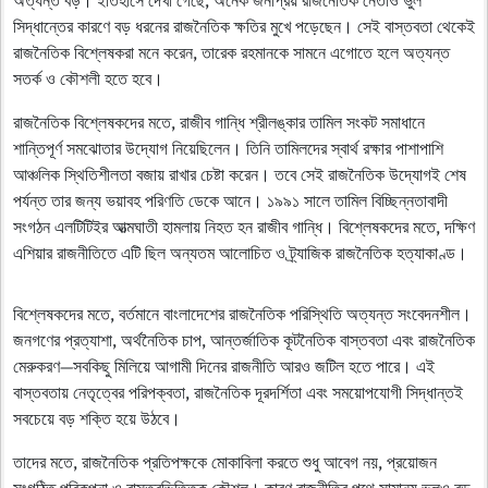
সিদ্ধান্তের কারণে বড় ধরনের রাজনৈতিক ক্ষতির মুখে পড়েছেন। সেই বাস্তবতা থেকেই
রাজনৈতিক বিশ্লেষকরা মনে করেন, তারেক রহমানকে সামনে এগোতে হলে অত্যন্ত
সতর্ক ও কৌশলী হতে হবে।
রাজনৈতিক বিশ্লেষকদের মতে,
রাজীব গান্ধি
শ্রীলঙ্কার তামিল সংকট সমাধানে
শান্তিপূর্ণ সমঝোতার উদ্যোগ নিয়েছিলেন। তিনি তামিলদের স্বার্থ রক্ষার পাশাপাশি
আঞ্চলিক স্থিতিশীলতা বজায় রাখার চেষ্টা করেন। তবে সেই রাজনৈতিক উদ্যোগই শেষ
পর্যন্ত তার জন্য ভয়াবহ পরিণতি ডেকে আনে। ১৯৯১ সালে তামিল বিচ্ছিন্নতাবাদী
সংগঠন এলটিটিইর আত্মঘাতী হামলায় নিহত হন রাজীব গান্ধি। বিশ্লেষকদের মতে, দক্ষিণ
এশিয়ার রাজনীতিতে এটি ছিল অন্যতম আলোচিত ও ট্র্যাজিক রাজনৈতিক হত্যাকাণ্ড।
বিশ্লেষকদের মতে, বর্তমানে বাংলাদেশের রাজনৈতিক পরিস্থিতি অত্যন্ত সংবেদনশীল।
জনগণের প্রত্যাশা, অর্থনৈতিক চাপ, আন্তর্জাতিক কূটনৈতিক বাস্তবতা এবং রাজনৈতিক
মেরুকরণ—সবকিছু মিলিয়ে আগামী দিনের রাজনীতি আরও জটিল হতে পারে। এই
বাস্তবতায় নেতৃত্বের পরিপক্বতা, রাজনৈতিক দূরদর্শিতা এবং সময়োপযোগী সিদ্ধান্তই
সবচেয়ে বড় শক্তি হয়ে উঠবে।
তাদের মতে, রাজনৈতিক প্রতিপক্ষকে মোকাবিলা করতে শুধু আবেগ নয়, প্রয়োজন
সংগঠিত পরিকল্পনা ও বাস্তবভিত্তিক কৌশল। কারণ রাজনীতির পথে সামান্য ভুলও বড়