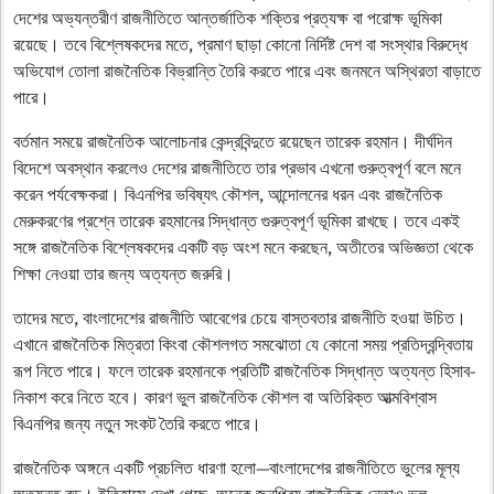
দেশের অভ্যন্তরীণ রাজনীতিতে আন্তর্জাতিক শক্তির প্রত্যক্ষ বা পরোক্ষ ভূমিকা
রয়েছে। তবে বিশ্লেষকদের মতে, প্রমাণ ছাড়া কোনো নির্দিষ্ট দেশ বা সংস্থার বিরুদ্ধে
অভিযোগ তোলা রাজনৈতিক বিভ্রান্তি তৈরি করতে পারে এবং জনমনে অস্থিরতা বাড়াতে
পারে।
বর্তমান সময়ে রাজনৈতিক আলোচনার কেন্দ্রবিন্দুতে রয়েছেন তারেক রহমান। দীর্ঘদিন
বিদেশে অবস্থান করলেও দেশের রাজনীতিতে তার প্রভাব এখনো গুরুত্বপূর্ণ বলে মনে
করেন পর্যবেক্ষকরা। বিএনপির ভবিষ্যৎ কৌশল, আন্দোলনের ধরন এবং রাজনৈতিক
মেরুকরণের প্রশ্নে তারেক রহমানের সিদ্ধান্ত গুরুত্বপূর্ণ ভূমিকা রাখছে। তবে একই
সঙ্গে রাজনৈতিক বিশ্লেষকদের একটি বড় অংশ মনে করছেন, অতীতের অভিজ্ঞতা থেকে
শিক্ষা নেওয়া তার জন্য অত্যন্ত জরুরি।
তাদের মতে, বাংলাদেশের রাজনীতি আবেগের চেয়ে বাস্তবতার রাজনীতি হওয়া উচিত।
এখানে রাজনৈতিক মিত্রতা কিংবা কৌশলগত সমঝোতা যে কোনো সময় প্রতিদ্বন্দ্বিতায়
রূপ নিতে পারে। ফলে তারেক রহমানকে প্রতিটি রাজনৈতিক সিদ্ধান্ত অত্যন্ত হিসাব-
নিকাশ করে নিতে হবে। কারণ ভুল রাজনৈতিক কৌশল বা অতিরিক্ত আত্মবিশ্বাস
বিএনপির জন্য নতুন সংকট তৈরি করতে পারে।
রাজনৈতিক অঙ্গনে একটি প্রচলিত ধারণা হলো—বাংলাদেশের রাজনীতিতে ভুলের মূল্য
অত্যন্ত বড়। ইতিহাসে দেখা গেছে, অনেক জনপ্রিয় রাজনৈতিক নেতাও ভুল