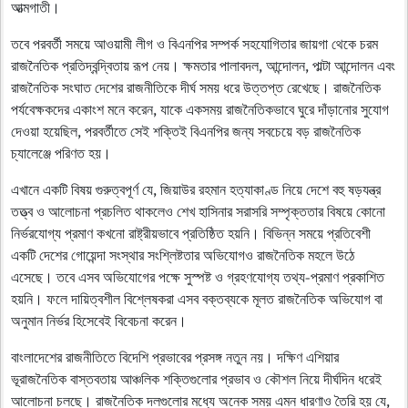
আত্মগাতী।
তবে পরবর্তী সময়ে আওয়ামী লীগ ও বিএনপির সম্পর্ক সহযোগিতার জায়গা থেকে চরম
রাজনৈতিক প্রতিদ্বন্দ্বিতায় রূপ নেয়। ক্ষমতার পালাবদল, আন্দোলন, পাল্টা আন্দোলন এবং
রাজনৈতিক সংঘাত দেশের রাজনীতিকে দীর্ঘ সময় ধরে উত্তপ্ত রেখেছে। রাজনৈতিক
পর্যবেক্ষকদের একাংশ মনে করেন, যাকে একসময় রাজনৈতিকভাবে ঘুরে দাঁড়ানোর সুযোগ
দেওয়া হয়েছিল, পরবর্তীতে সেই শক্তিই বিএনপির জন্য সবচেয়ে বড় রাজনৈতিক
চ্যালেঞ্জে পরিণত হয়।
এখানে একটি বিষয় গুরুত্বপূর্ণ যে, জিয়াউর রহমান হত্যাকাণ্ড নিয়ে দেশে বহু ষড়যন্ত্র
তত্ত্ব ও আলোচনা প্রচলিত থাকলেও শেখ হাসিনার সরাসরি সম্পৃক্ততার বিষয়ে কোনো
নির্ভরযোগ্য প্রমাণ কখনো রাষ্ট্রীয়ভাবে প্রতিষ্ঠিত হয়নি। বিভিন্ন সময়ে প্রতিবেশী
একটি দেশের গোয়েন্দা সংস্থার সংশ্লিষ্টতার অভিযোগও রাজনৈতিক মহলে উঠে
এসেছে। তবে এসব অভিযোগের পক্ষে সুস্পষ্ট ও গ্রহণযোগ্য তথ্য-প্রমাণ প্রকাশিত
হয়নি। ফলে দায়িত্বশীল বিশ্লেষকরা এসব বক্তব্যকে মূলত রাজনৈতিক অভিযোগ বা
অনুমান নির্ভর হিসেবেই বিবেচনা করেন।
বাংলাদেশের রাজনীতিতে বিদেশি প্রভাবের প্রসঙ্গ নতুন নয়। দক্ষিণ এশিয়ার
ভূরাজনৈতিক বাস্তবতায় আঞ্চলিক শক্তিগুলোর প্রভাব ও কৌশল নিয়ে দীর্ঘদিন ধরেই
আলোচনা চলছে। রাজনৈতিক দলগুলোর মধ্যে অনেক সময় এমন ধারণাও তৈরি হয় যে,