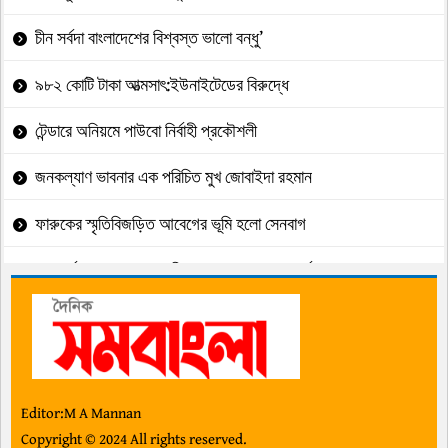
চীন সর্বদা বাংলাদেশের বিশ্বস্ত ভালো বন্ধু’
৯৮২ কোটি টাকা আত্মসাৎ:ইউনাইটেডের বিরুদ্ধে
টেন্ডারে অনিয়মে পাউবো নির্বাহী প্রকৌশলী
জনকল্যাণ ভাবনার এক পরিচিত মুখ জোবাইদা রহমান
ফারুকের স্মৃতিবিজড়িত আবেগের ভূমি হলো সেনবাগ
গণপূর্তে ঘুষ লেনদেনের অভিযোগ, প্রশ্নের মুখে কর্তারা
নান্দাইলের শিকড় ভুলেননি ইয়াসের খান চৌধুরী
ব্রিগেডিয়ার (মরণোত্তর পদোন্নতিপ্রাপ্ত) জাহিদ ও তাঁর পরিবার
গুলশানে যুবদলের পদবঞ্চিতদের অবস্থান কর্মসুচী
Editor:M A Mannan
Copyright © 2024 All rights reserved.