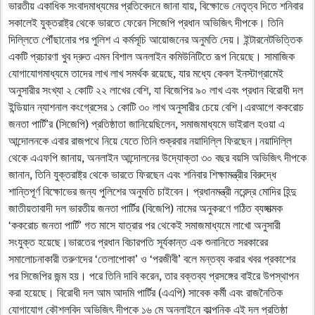
ভারতীয় একাধিক সংবাদমাধ্যমের প্রতিবেদনে জানা যায়, বিক্ষোভে নেতৃত্ব দিতে শনিবার
সকালেই যুক্তরাষ্ট্র থেকে ভারতে ফেরেন সিজেপি প্রধান অভিজিৎ দীপকে। তিনি
দিল্লিতে পৌঁছানোর পর পুলিশ এ কর্মসূচি আয়োজনের অনুমতি দেয়। ইন্টারনেটভিত্তিক
একটি প্রচারণা খুব দ্রুত এমন বিশাল অনলাইন কমিউনিটিতে রূপ নিয়েছে। সামাজিক
যোগাযোগমাধ্যমে তাদের লাখ লাখ সমর্থক রয়েছে, যার মধ্যে কেবল ইনস্টাগ্রামেই
অনুসারীর সংখ্যা ২ কোটি ২২ লাখের বেশি, যা বিজেপির ৯০ লাখ এবং প্রধান বিরোধী দল
ইন্ডিয়ান ন্যাশনাল কংগ্রেসের ১ কোটি ৩০ লাখ অনুসারীর চেয়ে বেশি।এরআগে ককরোচ
জনতা পার্টি’র (সিজেপি) প্রতিষ্ঠাতা জানিয়েছিলেন, সমাজমাধ্যমে ভাইরাল হওয়া এ
আন্দোলনকে এবার রাজপথে নিয়ে যেতে তিনি শুক্রবার নয়াদিল্লি ফিরছেন।নয়াদিল্লি
থেকে এএফপি জানায়, অনলাইন আন্দোলনের উদ্যোক্তা ৩০ বছর বয়সি অভিজিৎ দীপকে
জানান, তিনি যুক্তরাষ্ট্র থেকে ভারতে ফিরছেন এবং শনিবার শিক্ষামন্ত্রীর বিরুদ্ধে
শান্তিপূর্ণ বিক্ষোভের জন্য পুলিশের অনুমতি চাইবেন। প্রধানমন্ত্রী নরেন্দ্র মোদির হিন্দু
জাতীয়তাবাদী দল ভারতীয় জনতা পার্টির (বিজেপি) নামের অনুকরণে গঠিত ব্যঙ্গাত্মক
‘ককরোচ জনতা পার্টি’ গত মাসে যাত্রার পর থেকেই সমাজমাধ্যমে লাখো অনুসারী
সংযুক্ত হয়েছে।ভারতের প্রধান বিচারপতি সূর্যকান্ত এক শুনানিতে সরকারের
সমালোচনাকারী তরুণদের ‘তেলাপোকা’ ও ‘পরজীবী’ বলে মন্তব্য করার খবর প্রকাশের
পর সিজেপির জন্ম হয়। পরে তিনি দাবি করেন, তার বক্তব্য প্রসঙ্গের বাইরে উপস্থাপন
করা হয়েছে। বিরোধী দল আম আদমি পার্টির (এএপি) সাবেক কর্মী এবং রাজনৈতিক
যোগাযোগ কৌশলবিদ অভিজিৎ দীপকে ১৬ মে অনলাইনে কাল্পনিক এই দল প্রতিষ্ঠা