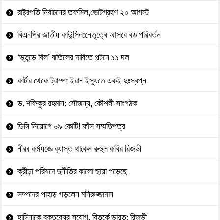
রাষ্ট্রপতি নির্বাচনের তফসিল,ভোটগ্রহণ ২০ আগস্ট
বিএনপির জাতীয় কাউন্সিল:নেতৃত্বে আসবে বড় পরিবর্তন
‘ভূতুড়ে বিল’ বাতিলের দাবিতে পল্টনে ১১ দল
কার্টার থেকে ট্রাম্প: ইরান ইস্যুতে একই দুঃস্বপ্ন
ড. শফিকুর রহমান: সৌজন্য, কৌশলী সাংগঠক
ডিসি নিয়োগে ৬৯ কোটি! ফাঁস সম্মতিপত্র
নীরব কর্মযজ্ঞে ব্যাস্ত থাকেন রুহুল কবির রিজভী
ক্রীড়া পরিষদে দুর্নীতির কালো ছায়া পড়েছে
সম্পদের পাহাড় গড়লেন মনিরুজ্জামান
হাসিনাকে বক্তব্যের সুযোগ, বিতর্কে ভারত: রিজভী