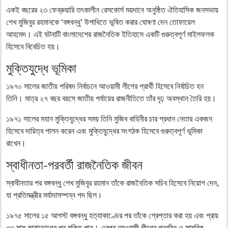
একই বছরের ২৩ ফেব্রুয়ারি তৎকালীন রেসকোর্স ময়দানে অনুষ্ঠিত ঐতিহাসিক জনসভায়
শেখ মুজিবুর রহমানকে ‘বঙ্গবন্ধু’ উপাধিতে ভূষিত করার ঘোষণা দেন তোফায়েল
আহমেদ। এই ঘটনাটি বাংলাদেশের রাজনৈতিক ইতিহাসে একটি গুরুত্বপূর্ণ মাইলফলক
হিসেবে বিবেচিত হয়।
মুক্তিযুদ্ধে ভূমিকা
১৯৭০ সালের জাতীয় পরিষদ নির্বাচনে আওয়ামী লীগের প্রার্থী হিসেবে নির্বাচিত হন
তিনি। মাত্র ২৭ বছর বয়সে জাতীয় পর্যায়ের রাজনীতিতে তাঁর দৃঢ় অবস্থান তৈরি হয়।
১৯৭১ সালের মহান মুক্তিযুদ্ধের সময় তিনি মুজিব বাহিনীর চার প্রধান নেতার একজন
হিসেবে দায়িত্ব পালন করেন এবং মুক্তিযুদ্ধের সংগঠক হিসেবে গুরুত্বপূর্ণ ভূমিকা
রাখেন।
স্বাধীনতা-পরবর্তী রাজনৈতিক জীবন
স্বাধীনতার পর বঙ্গবন্ধু শেখ মুজিবুর রহমান তাঁকে রাজনৈতিক সচিব হিসেবে নিয়োগ দেন,
যা প্রতিমন্ত্রীর মর্যাদাসম্পন্ন পদ ছিল।
১৯৭৫ সালের ১৫ আগস্ট বঙ্গবন্ধু হত্যাকাণ্ডের পর তাঁকে গ্রেপ্তার করা হয় এবং প্রায়
৩৩ মাস কারাভোগের পর মুক্তি পান। এরপর আওয়ামী লীগের পুনর্গঠন ও সামরিক