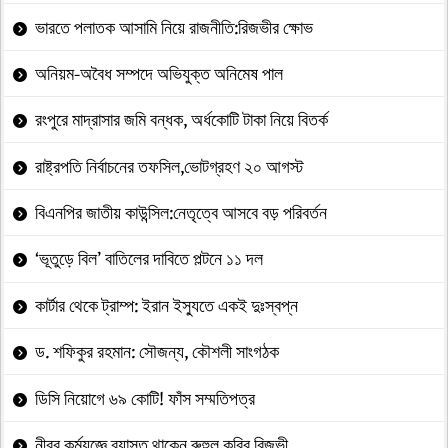
ভারতে পলাতক আসামি নিয়ে রাজনীতি:রিজভীর ক্ষোভ
অনিয়ম-অবৈধ সম্পদে অভিযুক্ত অনিমেষ পাল
রংপুরে মাদ্রাসার জমি বন্ধক, অর্ধকোটি টাকা নিয়ে বিতর্ক
রাষ্ট্রপতি নির্বাচনের তফসিল,ভোটগ্রহণ ২০ আগস্ট
বিএনপির জাতীয় কাউন্সিল:নেতৃত্বে আসবে বড় পরিবর্তন
‘ভূতুড়ে বিল’ বাতিলের দাবিতে পল্টনে ১১ দল
কার্টার থেকে ট্রাম্প: ইরান ইস্যুতে একই দুঃস্বপ্ন
ড. শফিকুর রহমান: সৌজন্য, কৌশলী সাংগঠক
ডিসি নিয়োগে ৬৯ কোটি! ফাঁস সম্মতিপত্র
নীরব কর্মযজ্ঞে ব্যাস্ত থাকেন রুহুল কবির রিজভী