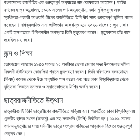
বাংলাদেশের রাজনীতির এক গুরুত্বপূর্ণ অধ্যায়ের নাম তোফায়েল আহমেদ। ষাটের
দশকের ছাত্র আন্দোলন, ১৯৬৯ সালের গণ-অভ্যুত্থান, মহান মুক্তিযুদ্ধ এবং
স্বাধীনতা-পরবর্তী আওয়ামী লীগের রাজনীতিতে তিনি দীর্ঘ সময় গুরুত্বপূর্ণ ভূমিকা পালন
করেছেন। বার্ধক্যজনিত নানা জটিলতায় আক্রান্ত হয়ে ২০২৬ সালের ১ জুন ঢাকার
একটি হাসপাতালে চিকিৎসাধীন অবস্থায় তিনি মৃত্যুবরণ করেন। মৃত্যুকালে তাঁর বয়স
হয়েছিল ৮২ বছর।
জন্ম ও শিক্ষা
তোফায়েল আহমেদ ১৯৪৩ সালের ২২ অক্টোবর ভোলা জেলার সদর উপজেলার দক্ষিণ
দিঘলদী ইউনিয়নের কোরালিয়া গ্রামে জন্মগ্রহণ করেন। তিনি বরিশালের ব্রজমোহন
(বিএম) কলেজ থেকে উচ্চ মাধ্যমিক পাস করেন এবং পরে ঢাকা বিশ্ববিদ্যালয় থেকে
মৃত্তিকা বিজ্ঞানে স্নাতক ও স্নাতকোত্তর ডিগ্রি অর্জন করেন।
ছাত্ররাজনীতিতে উত্থান
ছাত্রজীবনেই তিনি ছাত্রলীগের রাজনীতিতে সক্রিয় হন। পরবর্তীতে ঢাকা বিশ্ববিদ্যালয়
কেন্দ্রীয় ছাত্র সংসদ (ডাকসু)-এর সহ-সভাপতি (ভিপি) নির্বাচিত হন। ১৯৬৯ সালের
গণ-অভ্যুত্থানের সময় সর্বদলীয় ছাত্র সংগ্রাম পরিষদের আহ্বায়ক হিসেবে গুরুত্বপূর্ণ
নেতৃত্ব দেন।